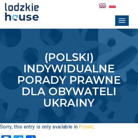
(POLSKI)
Skip
English
Wersja
to
version
polska
LODZKIE
navigation
Toggl
naviga
HOUSE
(POLSKI)
INDYWIDUALNE
PORADY PRAWNE
DLA OBYWATELI
UKRAINY
Sorry, this entry is only available in
Polski
.